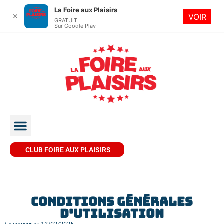
La Foire aux Plaisirs
✕
VOIR
GRATUIT
Sur Google Play
INFOS PRATIQUES
SOIRÉE CARITATIVE
CLUB FOIRE AUX PLAISIRS
CONDITIONS GÉNÉRALES
D'UTILISATION