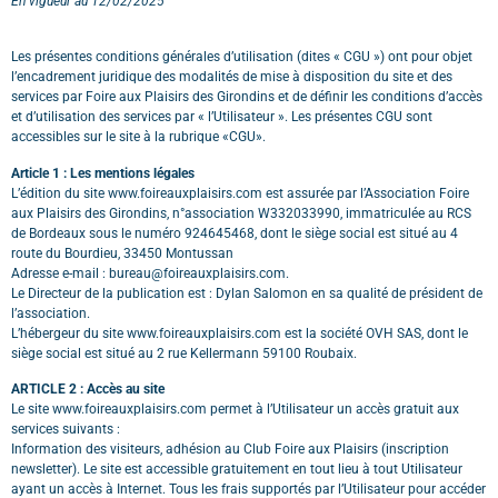
En vigueur au 12/02/2025
Les présentes conditions générales d’utilisation (dites « CGU ») ont pour objet
l’encadrement juridique des modalités de mise à disposition du site et des
services par Foire aux Plaisirs des Girondins et de définir les conditions d’accès
et d’utilisation des services par « l’Utilisateur ». Les présentes CGU sont
accessibles sur le site à la rubrique «CGU».
Article 1 : Les mentions légales
L’édition du site www.foireauxplaisirs.com est assurée par l’Association Foire
aux Plaisirs des Girondins, n°association W332033990, immatriculée au RCS
de Bordeaux sous le numéro 924645468, dont le siège social est situé au 4
route du Bourdieu, 33450 Montussan
Adresse e-mail : bureau@foireauxplaisirs.com.
Le Directeur de la publication est : Dylan Salomon en sa qualité de président de
l’association.
L’hébergeur du site www.foireauxplaisirs.com est la société OVH SAS, dont le
siège social est situé au 2 rue Kellermann 59100 Roubaix.
ARTICLE 2 : Accès au site
Le site www.foireauxplaisirs.com permet à l’Utilisateur un accès gratuit aux
services suivants :
Information des visiteurs, adhésion au Club Foire aux Plaisirs (inscription
newsletter).
Le site est accessible gratuitement en tout lieu à tout Utilisateur
ayant un accès à Internet. Tous les frais supportés par l’Utilisateur pour accéder