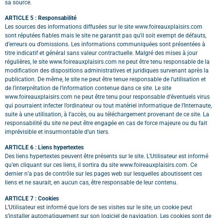
sa source.
ARTICLE 5 : Responsabilité
Les sources des informations diffusées sur le site www.foireauxplaisirs.com
sont réputées fiables mais le site ne garantit pas qu’il soit exempt de défauts,
d’erreurs ou d’omissions. Les informations communiquées sont présentées à
titre indicatif et général sans valeur contractuelle. Malgré des mises à jour
régulières, le site www.foireauxplaisirs.com ne peut être tenu responsable de la
modification des dispositions administratives et juridiques survenant après la
publication. De même,
le site ne peut être tenue responsable de l’utilisation et
de l’interprétation de l’information contenue dans ce site. Le site
www.foireauxplaisirs.com ne peut être tenu pour responsable d’éventuels virus
qui pourraient infecter l’ordinateur ou tout matériel informatique de l’Internaute,
suite à une utilisation, à l’accès, ou au téléchargement provenant de ce site. La
responsabilité du site ne peut être engagée en cas de force majeure ou du fait
imprévisible et insurmontable d’un tiers.
ARTICLE 6 : Liens hypertextes
Des liens hypertextes peuvent être présents sur le site. L’Utilisateur est informé
qu’en cliquant sur ces liens, il sortira du site www.foireauxplaisirs.com. Ce
dernier n’a pas de contrôle sur les pages web sur lesquelles aboutissent ces
liens et ne saurait, en aucun cas, être responsable de leur contenu.
ARTICLE 7 : Cookies
L’Utilisateur est informé que lors de ses visites sur le site, un cookie peut
s’installer automatiquement sur son logiciel de navigation. Les cookies sont de